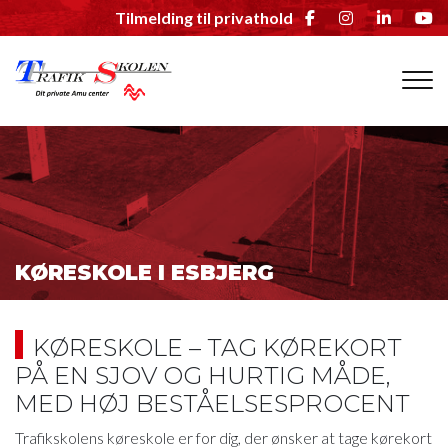
Gå
Tilmelding til privathold
til
hovedindhold
KØRESKOLE I ESBJERG
KØRESKOLE – TAG KØREKORT
PÅ EN SJOV OG HURTIG MÅDE,
MED HØJ BESTÅELSESPROCENT
Trafikskolens køreskole er for dig, der ønsker at tage kørekort