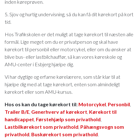
inden køreprøven.
5. Sjov og hurtig undervisning, så du kan få dit kørekort på kort
tid.
Hos Trafikskolen er det muligt at tage kørekort til næsten alle
formål. Lige meget om du er privatperson og skal have
kørekort til personbil eller motorcykel, eller om du ønsker at
blive bus- eller lastbilchauffør, så kan vores køreskole og
AMU-center i Esbjerg hjælpe dig.
Vi har dygtige og erfarne kørelærere, som står klar til at
hjælpe dig med at tage kørekort, enten som almindeligt
kørekort eller som AMU-kursus.
Hos os kan du tage kørekort til:
Motorcykel
,
Personbil
,
Trailer B/E
,
Generhverv af kørekort
,
Kørekort til
handicappet
,
Førstehjælp som privathold
,
Lastbilkørekort som privathold
,
Påhængsvogn som
privathold
,
Buskørekort som privathold
.