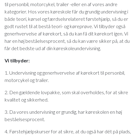
til personbil, motorcykel, trailer -eller en af vores andre
kategorier. Hos vores køreskole får du grundig undervisning i
både teori, kørsel og færdselsrelateret førstehjælp, så du er
godt rustet til at bestå teori- og køreprøve. Vi tilbyder også
generhvervelse af kørekort, så du kan få dit kørekort igen. Vi
har en høj beståelsesprocent, så du kan være sikker på, at du
får det bedste ud af din køreskoleundervisning.
Vi tilbyder:
1. Undervisning og generhvervelse af kørekort til personbil,
motorcykel og trailer.
2. Den gældende lovpakke, som skal overholdes, for at sikre
kvalitet og sikkerhed.
3. Da vores undervisning er grundig, har køreskolen en høj
beståelsesprocent.
4. Førstehjælpskurser for at sikre, at du også har dét på plads,