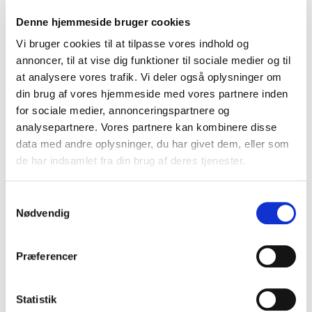
Lastbilkørekort som privathold
Denne hjemmeside bruger cookies
Vi bruger cookies til at tilpasse vores indhold og
annoncer, til at vise dig funktioner til sociale medier og til
at analysere vores trafik. Vi deler også oplysninger om
din brug af vores hjemmeside med vores partnere inden
for sociale medier, annonceringspartnere og
Påhængsvogn som privathold
analysepartnere. Vores partnere kan kombinere disse
data med andre oplysninger, du har givet dem, eller som
de har indsamlet fra din brug af deres tjenester.
Samtykkevalg
Nødvendig
Buskørekort som privathold
Præferencer
Statistik