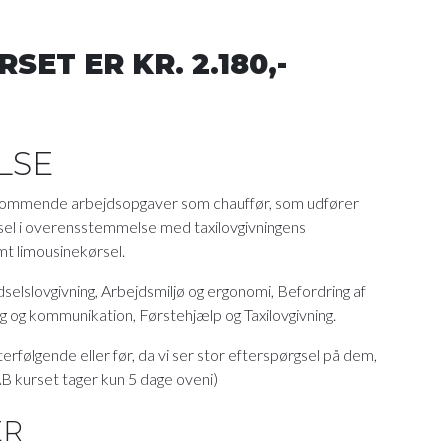
SET ER KR. 2.180,-
LSE
rekommende arbejdsopgaver som chauffør, som udfører
rsel i overensstemmelse med taxilovgivningens
mt limousinekørsel.
selslovgivning, Arbejdsmiljø og ergonomi, Befordring af
g og kommunikation, Førstehjælp og Taxilovgivning.
erfølgende eller før, da vi ser stor efterspørgsel på dem,
BAB kurset tager kun 5 dage oveni)
ER