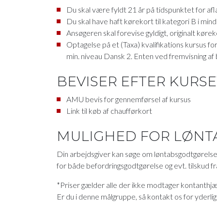
Du skal være fyldt 21 år på tidspunktet for af
Du skal have haft kørekort til kategori B i minds
Ansøgeren skal forevise gyldigt, originalt køreko
Optagelse på et (Taxa) kvalifikations kursus 
min. niveau Dansk 2. Enten ved fremvisning af b
BEVISER EFTER KURSE
AMU bevis for gennemførsel af kursus
Link til køb af chaufførkort
MULIGHED FOR LØN
Din arbejdsgiver kan søge om løntabsgodtgørelse p
for både befordringsgodtgørelse og evt. tilskud
*Priser gælder alle der ikke modtager kontanthjæ
Er du i denne målgruppe, så kontakt os for yderlig