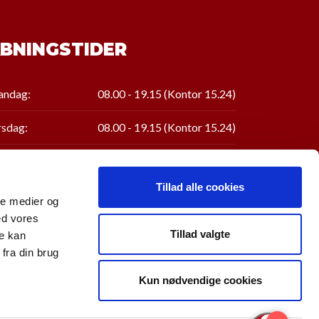
BNINGSTIDER
ndag:
08.00 - 19.15 (Kontor 15.24)
rsdag:
08.00 - 19.15
(Kontor
15.24
)
sdag:
08.00 - 19.15
(Kontor
15.24
)
Tillad alle cookies
rsdag:
08.00 - 19.15
(Kontor
15.24
)
ale medier og
ed vores
edag:
08.00 - 15.24
Tillad valgte
re kan
fra din brug
rdag:
Lukket
Kun nødvendige cookies
ndag:
Lukket