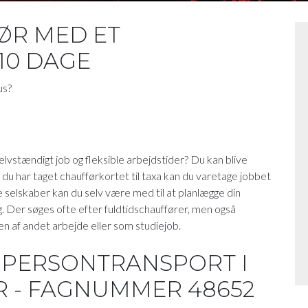
ØR MED ET
10 DAGE
us?
stændigt job og fleksible arbejdstider? Du kan blive
r du har taget chaufførkortet til taxa kan du varetage jobbet
 selskaber kan du selv være med til at planlægge din
g. Der søges ofte efter fuldtidschauffører, men også
n af andet arbejde eller som studiejob.
L PERSONTRANSPORT I
 - FAGNUMMER 48652