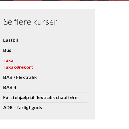
Se flere kurser
Se
Lastbil
flere
Bus
kurser
Taxa
Taxakørekort
BAB / Flextrafik
BAB 4
Førstehjælp til flextrafik chauffører
ADR – farligt gods