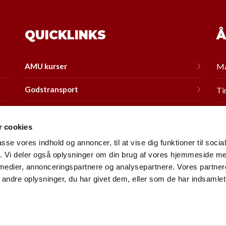
QUICKLINKS
Å
AMU kurser
Ma
Godstransport
Ti
Bus
On
 cookies
Taxa
To
passe vores indhold og annoncer, til at vise dig funktioner til soci
fik. Vi deler også oplysninger om din brug af vores hjemmeside m
Flextrafik
Fr
 medier, annonceringspartnere og analysepartnere. Vores partne
ndre oplysninger, du har givet dem, eller som de har indsamlet 
Om os
Lø
Kontakt
Sø