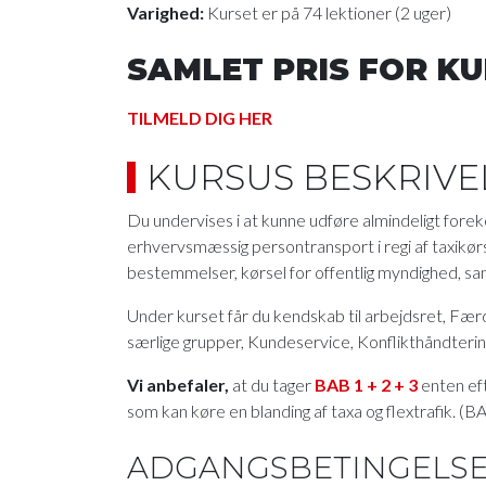
Varighed:
Kurset er på 74 lektioner (2 uger)
SAMLET PRIS FOR KUR
TILMELD DIG HER
KURSUS BESKRIVE
Du undervises i at kunne udføre almindeligt fo
erhvervsmæssig persontransport i regi af taxikø
bestemmelser, kørsel for offentlig myndighed, sa
Under kurset får du kendskab til arbejdsret, Færd
særlige grupper, Kundeservice, Konflikthåndterin
Vi anbefaler,
at du tager
BAB 1 + 2 + 3
enten eft
som kan køre en blanding af taxa og flextrafik. (
ADGANGSBETINGELS