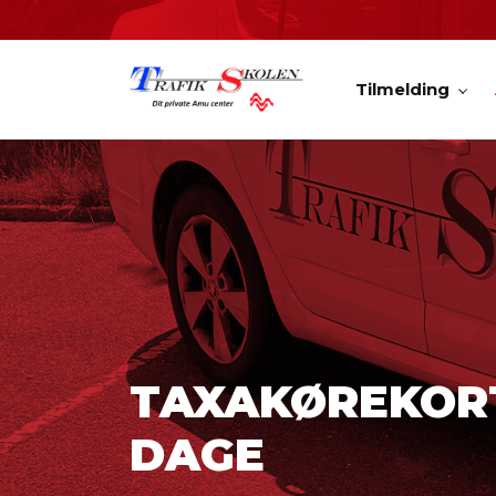
Gå
til
hovedindhold
Tilmelding
TAXAKØREKORT
DAGE