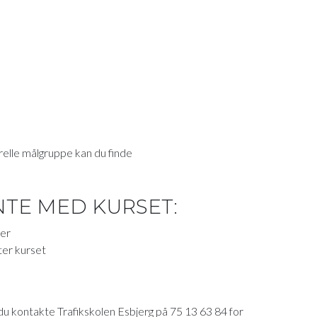
lle målgruppe kan du finde
TE MED KURSET:
der
ter kurset
al du kontakte Trafikskolen Esbjerg på 75 13 63 84 for