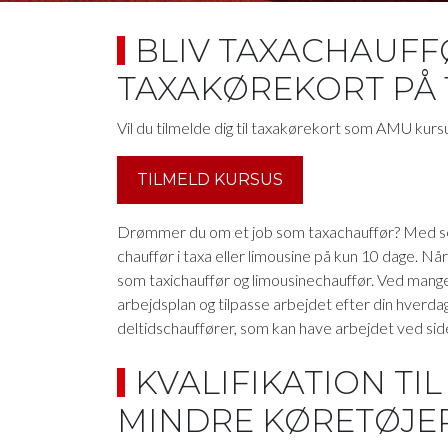
BLIV TAXACHAUFF
TAXAKØREKORT PÅ 
Vil du tilmelde dig til taxakørekort som AMU kurs
TILMELD KURSUS
Drømmer du om et job som taxachauffør? Med selv
chauffør i taxa eller limousine på kun 10 dage. Nå
som taxichauffør og limousinechauffør. Ved mange
arbejdsplan og tilpasse arbejdet efter din hverda
deltidschauffører, som kan have arbejdet ved side
KVALIFIKATION TI
MINDRE KØRETØJER