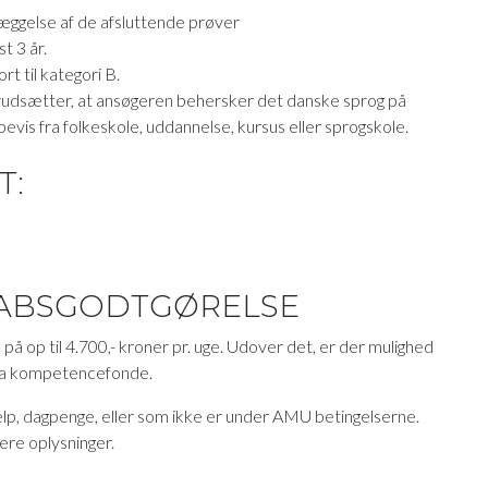
læggelse af de afsluttende prøver
t 3 år.
rt til kategori B.
forudsætter, at ansøgeren behersker det danske sprog på
evis fra folkeskole, uddannelse, kursus eller sprogskole.
T:
TABSGODTGØRELSE
å op til 4.700,- kroner pr. uge. Udover det, er der mulighed
 fra kompetencefonde.
lp, dagpenge, eller som ikke er under AMU betingelserne.
ere oplysninger.