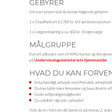
GEBYRER
Ud over prisen skal du betale følgende gebyrer:
1 x Chaufførkort á 1700 kr. til Færdselsstyrelsen
1 x Lægeerklæring á ca. 600 kr. til egen læge
MÅLGRUPPE
Kurset udbydes som et AMU kursus og den genere
på
Undervisningsministeriets hjemmeside
.
HVAD DU KAN FORVEN
Selvstændigt arbejde med fleksible arbejdsti
Du kan både køre limousine og taxa direkte ef
Gode indtjeningsmuligheder
Du udvikler dig selv i arbejdet
Hvis du er i tvivl om dit dansk er på niveau 2, sk