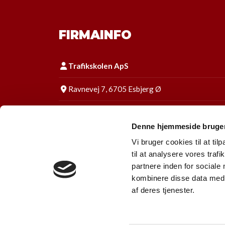
FIRMAINFO
Trafikskolen ApS
Ravnevej 7, 6705 Esbjerg Ø
Tlf:
75 13 63 84
Denne hjemmeside bruger
E-mail:
info@trafikskolen.dk
Vi bruger cookies til at til
til at analysere vores tra
CVR: 33883285
partnere inden for sociale
kombinere disse data med a
Følg os på Facebook
af deres tjenester.
Følg os på Instagram