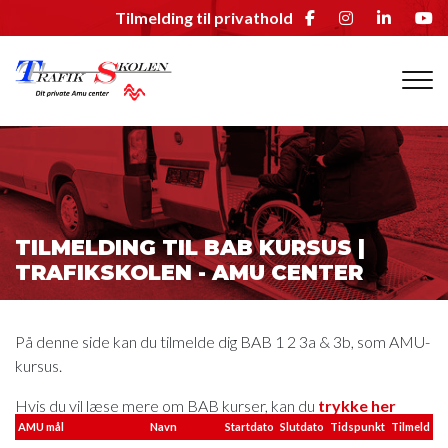
Gå
Tilmelding til privathold
til
hovedindhold
TILMELDING TIL BAB KURSUS |
TRAFIKSKOLEN - AMU CENTER
På denne side kan du tilmelde dig BAB 1 2 3a & 3b, som AMU-
kursus.
Hvis du vil læse mere om BAB kurser, kan du
trykke her
AMU mål
Navn
Startdato
Slutdato
Tidspunkt
Tilmeld