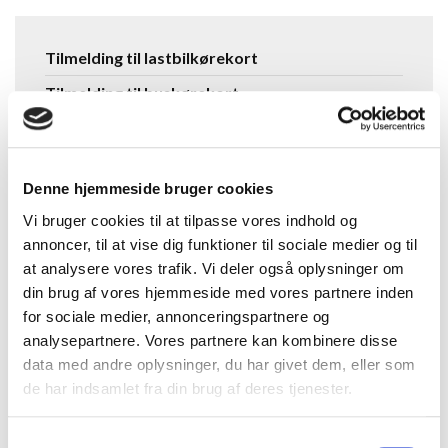
Se
Tilmelding til lastbilkørekort
flere
Tilmelding til buskørekort
kurser
Tilmelding til taxa kørekort
Tilmelding til BAB / Flextrafik
Denne hjemmeside bruger cookies
Tilmelding til varebil kursus
Vi bruger cookies til at tilpasse vores indhold og
Tilmelding til EU efteruddannelse gods
annoncer, til at vise dig funktioner til sociale medier og til
Tilmelding til EU efteruddannelse bus
at analysere vores trafik. Vi deler også oplysninger om
din brug af vores hjemmeside med vores partnere inden
Tilmelding vogntog til lastbil
for sociale medier, annonceringspartnere og
Tilmelding vogntog til bus
analysepartnere. Vores partnere kan kombinere disse
data med andre oplysninger, du har givet dem, eller som
Tilmelding til ADR – farligt gods
de har indsamlet fra din brug af deres tjenester.
Tilmelding til øvrige kurser
Alle kurser
Samtykkevalg