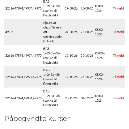
BAB
1+2+3a+3b
08.00 –
22616,47874,49974,49975
17-08-26
25-08-26
Tilmeld
(pakke til
15.24
flextrafik)
Ajourf. af
chauffører i
08.00 -
49981
off.
24-08-26
26-08-26
Tilmeld
15.24
servicetrafik
(BAB 4)
BAB
1+2+3a+3b
08.00 –
22616,47874,49974,49975
12-10-26
20-10-26
Tilmeld
(pakke til
15.24
flextrafik)
BAB
1+2+3a+3b
08.00 –
22616,47874,49974,49975
19-10-26
27-10-26
Tilmeld
(pakke til
15.24
flextrafik)
BAB
1+2+3a+3b
08.00 -
22616,47874,49974,49975
23-11-26
01-12-26
Tilmeld
(pakke til
15.24
flextrafik)
Påbegyndte kurser