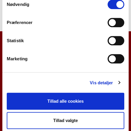
Nødvendig
Præferencer
Statistik
FIRMAINFO
Marketing
Trafikskolen ApS
Vis detaljer
Ravnevej 7, 6705 Esbjerg Ø
Tlf:
75 13 63 84
Tillad alle cookies
E-mail:
info@trafikskolen.dk
Tillad valgte
CVR: 33883285