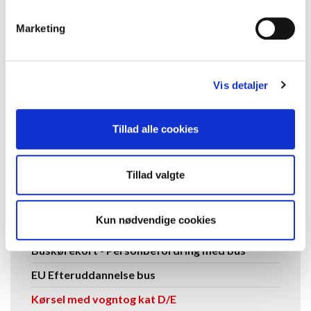
1 x Teori- & køreprøvegebyr til Færdselsstyrelsen.
Marketing
MÅLGRUPPE
Kurset udbydes som et AMU-kursus og den generelle
Vis detaljer
målgruppe kan du finde på
Undervisningsministeriets
hjemmeside
.
Tillad alle cookies
Se flere kurser
Tillad valgte
Se
Lastbil
Kun nødvendige cookies
flere
Bus
kurser
Buskørekort - Personbefordring med bus
EU Efteruddannelse bus
Kørsel med vogntog kat D/E