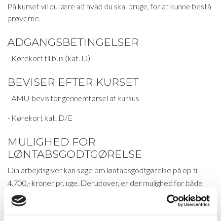
På kurset vil du lære alt hvad du skal bruge, for at kunne bestå
prøverne.
ADGANGSBETINGELSER
- Kørekort til bus (kat. D)
BEVISER EFTER KURSET
- AMU-bevis for gennemførsel af kursus
- Kørekort kat. D/E
MULIGHED FOR
LØNTABSGODTGØRELSE
Din arbejdsgiver kan søge om løntabsgodtgørelse på op til
4.700,- kroner pr. uge. Derudover, er der mulighed for både
befordringsgodtgørelse og evt. tilskud fra kompetencefonde.
* priser gælder alle der ikke modtager kontanthjælp,