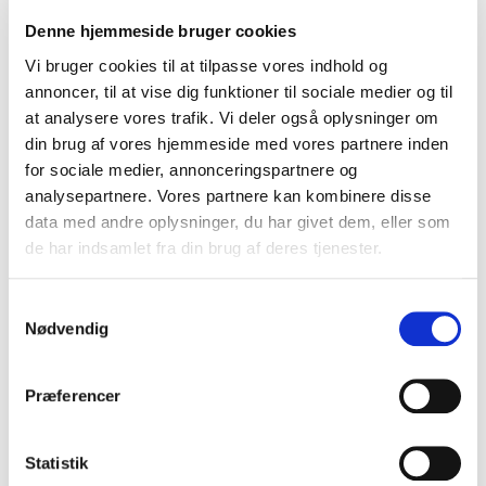
dagpenge, eller som ikke er under AMU betingelserne. Er du i
Denne hjemmeside bruger cookies
denne målgruppe, så kontakt os for yderligere oplysninger.
Vi bruger cookies til at tilpasse vores indhold og
annoncer, til at vise dig funktioner til sociale medier og til
DINE MULIGHEDER MED ET
at analysere vores trafik. Vi deler også oplysninger om
KØREKORT TIL BUS MED VOGNTOG
din brug af vores hjemmeside med vores partnere inden
Som buschauffør og med vogntog er der et stort udvalg af
for sociale medier, annonceringspartnere og
opgaver indenfor personbefordring med bus, du kan primært
analysepartnere. Vores partnere kan kombinere disse
arbejde som:
data med andre oplysninger, du har givet dem, eller som
de har indsamlet fra din brug af deres tjenester.
- Langturschauffør
Samtykkevalg
- Skolebuschauffør
Nødvendig
- Rutebuschauffør
- Bybuschauffør
Præferencer
GEBYR
Statistik
Ud over prisen skal du betale følgende gebyr: