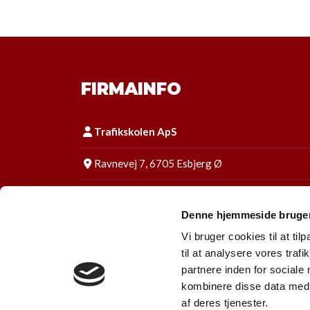
FIRMAINFO
Trafikskolen ApS
Ravnevej 7, 6705 Esbjerg Ø
Tlf:
75 13 63 84
Denne hjemmeside bruger
E-mail:
info@trafikskolen.dk
Vi bruger cookies til at til
til at analysere vores tra
CVR: 33883285
partnere inden for sociale
kombinere disse data med a
Følg os på Facebook
af deres tjenester.