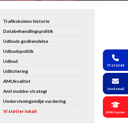
Se
Trafikskolens historie
flere
Databehandlingspolitik
kurser
Udbuds godkendelse
Udbudspolitik
Udbud
75 13 63 84
Udlicitering
AMUkvalitet
Send email
Anti mobbe-strategi
Undervisningsmiljø vurdering
Vi støtter lokalt
AMU kurser