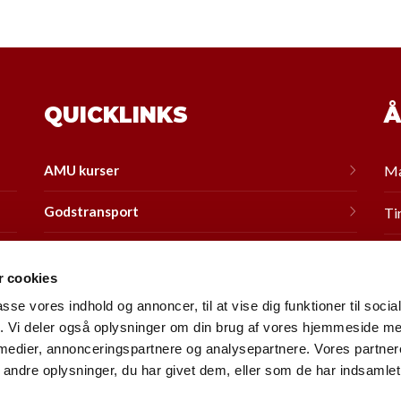
QUICKLINKS
Å
AMU kurser
Ma
Godstransport
Ti
Bus
On
 cookies
Taxa
To
passe vores indhold og annoncer, til at vise dig funktioner til soci
fik. Vi deler også oplysninger om din brug af vores hjemmeside m
Flextrafik
Fr
 medier, annonceringspartnere og analysepartnere. Vores partne
ndre oplysninger, du har givet dem, eller som de har indsamlet 
Om os
Lø