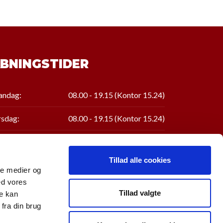
BNINGSTIDER
ndag:
08.00 - 19.15 (Kontor 15.24)
rsdag:
08.00 - 19.15
(Kontor
15.24
)
sdag:
08.00 - 19.15
(Kontor
15.24
)
Tillad alle cookies
rsdag:
08.00 - 19.15
(Kontor
15.24
)
ale medier og
ed vores
edag:
08.00 - 15.24
Tillad valgte
re kan
fra din brug
rdag:
Lukket