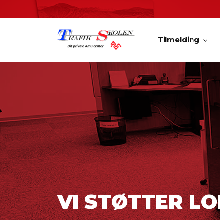
Gå
til
hovedindhold
Tilmelding
VI STØTTER L