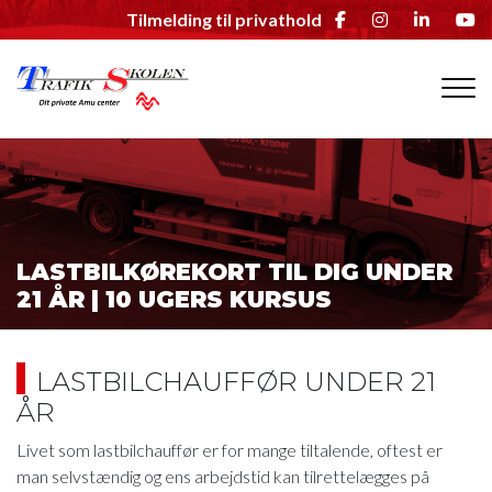
Gå
Tilmelding til privathold
til
hovedindhold
LASTBILKØREKORT TIL DIG UNDER
21 ÅR | 10 UGERS KURSUS
LASTBILCHAUFFØR UNDER 21
ÅR
Livet som lastbilchauffør er for mange tiltalende, oftest er
man selvstændig og ens arbejdstid kan tilrettelægges på