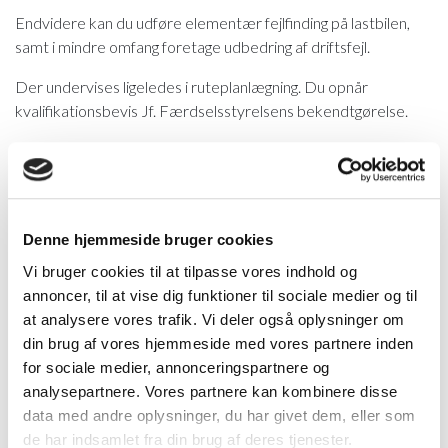
Endvidere kan du udføre elementær fejlfinding på lastbilen,
samt i mindre omfang foretage udbedring af driftsfejl.
Der undervises ligeledes i ruteplanlægning. Du opnår
kvalifikationsbevis Jf. Færdselsstyrelsens bekendtgørelse.
Dette kursus er forlænget til 50 dage (hvis du er fyldt 21, kan
lastbilkørekortet tages på 30 dage)
Adgangsbetingelser:
Denne hjemmeside bruger cookies
- Du har kørekort til almindelig bil (kategori B.) og ønsker
Vi bruger cookies til at tilpasse vores indhold og
beskæftigelse som lastbilchauffør indenfor godstransport
annoncer, til at vise dig funktioner til sociale medier og til
med lastbil.
at analysere vores trafik. Vi deler også oplysninger om
- Du skal være fyldt 18 år
din brug af vores hjemmeside med vores partnere inden
for sociale medier, annonceringspartnere og
analysepartnere. Vores partnere kan kombinere disse
data med andre oplysninger, du har givet dem, eller som
Kontakt vores kursussekretær for yderligere oplysninger
de har indsamlet fra din brug af deres tjenester.