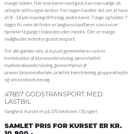
mange måder. Når man kører med gods kan man vælge sit
arbejde ud fra egne ønsker. For nogen handler det om at have
et 8 - 16 job mandag til fredag, andre kører 7 dage og holder 7
dages fri, men de friske er langturschauffører, som kun er
hjemme få gange i måneden eller mindre. Der er mange
muligheder indenfor godstransport.
For alle gælder det, at kurset gennemføres ved en
kombination af klasseundervisning, lærerstøttet
multimedieundervisning, gennemførsel af
prøver/prøvemateriale, praktisk køretræning, gruppearbejde
og virksomheds besøg.
47857 GODSTRANSPORT MED
LASTBIL
Varighed: Kurset er på 370 lektioner. (10 uger)
SAMLET PRIS FOR KURSET ER KR.
10.900,-